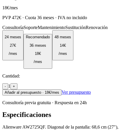
18
€
/mes
PVP
472
€ · Cuota
36
meses · IVA no incluido
Consultoría
Soporte
Mantenimiento
Sustitución
Renovación
24
meses
Recomendado
48
meses
27
€
36
meses
14
€
/mes
18
€
/mes
/mes
Cantidad:
1
-
+
Ver presupuesto
Añadir al presupuesto ·
18
€/mes
Consultoría previa gratuita · Respuesta en 24h
Especificaciones
Alienware AW2725QF. Diagonal de la pantalla: 68,6 cm (27"),