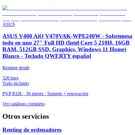
ASUS
ASUS V400 AiO V470VAK-WPE240W - Sobremesa
todo en uno 27" Full HD (Intel Core 5 210H, 16GB
RAM, 512GB SSD, Graphics, Windows 11 Home)
Blanco - Teclado QWERTY español
Renting desde
32
€
/mes
Todo incluido
PVP
832
€ · 36 meses · Soporte + renovación
Ver catálogo completo
Otros servicios
Renting de ordenadores