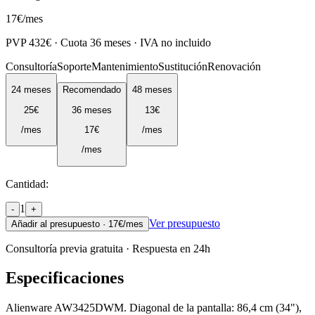
17
€
/mes
PVP
432
€ · Cuota
36
meses · IVA no incluido
Consultoría
Soporte
Mantenimiento
Sustitución
Renovación
24
meses
Recomendado
48
meses
25
€
36
meses
13
€
/mes
17
€
/mes
/mes
Cantidad:
1
-
+
Ver presupuesto
Añadir al presupuesto ·
17
€/mes
Consultoría previa gratuita · Respuesta en 24h
Especificaciones
Alienware AW3425DWM. Diagonal de la pantalla: 86,4 cm (34"),