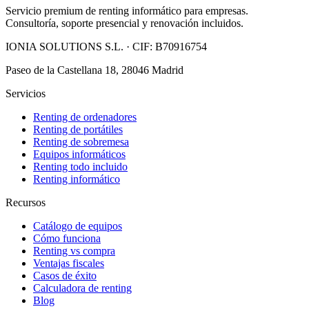
Servicio premium de renting informático para empresas.
Consultoría, soporte presencial y renovación incluidos.
IONIA SOLUTIONS S.L.
· CIF:
B70916754
Paseo de la Castellana 18, 28046 Madrid
Servicios
Renting de ordenadores
Renting de portátiles
Renting de sobremesa
Equipos informáticos
Renting todo incluido
Renting informático
Recursos
Catálogo de equipos
Cómo funciona
Renting vs compra
Ventajas fiscales
Casos de éxito
Calculadora de renting
Blog