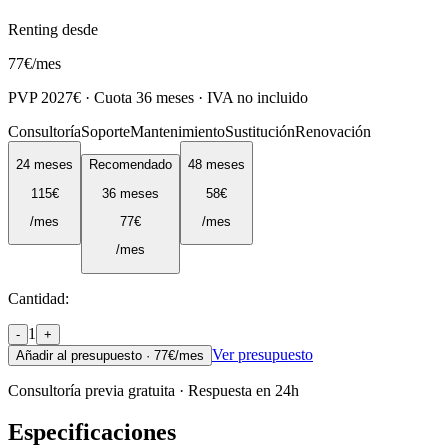
Renting desde
77
€
/mes
PVP
2027
€ · Cuota
36
meses · IVA no incluido
Consultoría
Soporte
Mantenimiento
Sustitución
Renovación
24
meses
Recomendado
48
meses
115
€
36
meses
58
€
/mes
77
€
/mes
/mes
Cantidad:
1
-
+
Ver presupuesto
Añadir al presupuesto ·
77
€/mes
Consultoría previa gratuita · Respuesta en 24h
Especificaciones