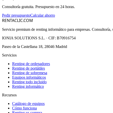
Consultoría gratuita. Presupuesto en 24 horas.
Pedir presupuesto
Calcular ahorro
RENTACLIC.COM
Servicio premium de renting informático para empresas. Consultoría, s
IONIA SOLUTIONS S.L.
· CIF:
B70916754
Paseo de la Castellana 18, 28046 Madrid
Servicios
Renting de ordenadores
Renting de portátiles
Renting de sobremesa
Equipos informáticos
Renting todo incluido
Renting informático
Recursos
Catálogo de equipos
Cómo funciona
Renting vs compra