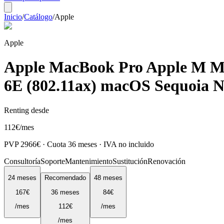
Inicio
/
Catálogo
/
Apple
Apple
Apple MacBook Pro Apple M M4 
6E (802.11ax) macOS Sequoia N
Renting desde
112
€
/mes
PVP
2966
€ · Cuota
36
meses · IVA no incluido
Consultoría
Soporte
Mantenimiento
Sustitución
Renovación
24
meses
Recomendado
48
meses
167
€
36
meses
84
€
/mes
112
€
/mes
/mes