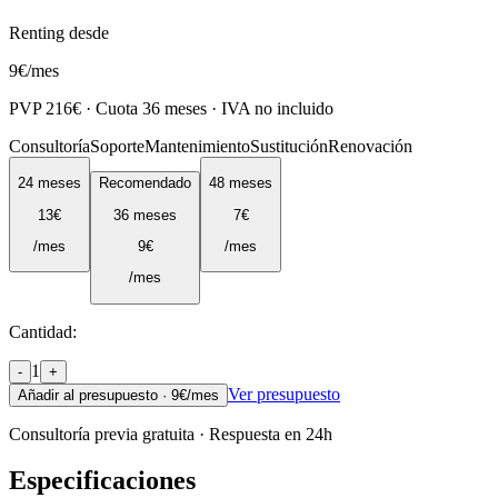
Renting desde
9
€
/mes
PVP
216
€ · Cuota
36
meses · IVA no incluido
Consultoría
Soporte
Mantenimiento
Sustitución
Renovación
24
meses
Recomendado
48
meses
13
€
36
meses
7
€
/mes
9
€
/mes
/mes
Cantidad:
1
-
+
Ver presupuesto
Añadir al presupuesto ·
9
€/mes
Consultoría previa gratuita · Respuesta en 24h
Especificaciones