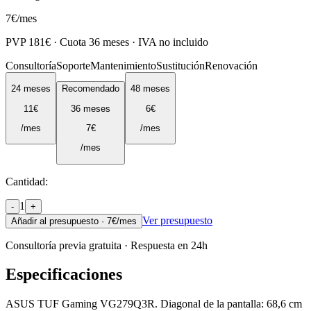
7
€
/mes
PVP
181
€ · Cuota
36
meses · IVA no incluido
Consultoría
Soporte
Mantenimiento
Sustitución
Renovación
24
meses
Recomendado
48
meses
11
€
36
meses
6
€
/mes
7
€
/mes
/mes
Cantidad:
1
-
+
Ver presupuesto
Añadir al presupuesto ·
7
€/mes
Consultoría previa gratuita · Respuesta en 24h
Especificaciones
ASUS TUF Gaming VG279Q3R. Diagonal de la pantalla: 68,6 cm