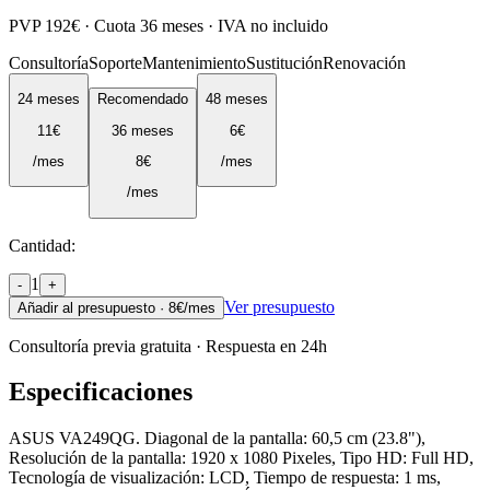
PVP
192
€ · Cuota
36
meses · IVA no incluido
Consultoría
Soporte
Mantenimiento
Sustitución
Renovación
24
meses
Recomendado
48
meses
11
€
36
meses
6
€
/mes
8
€
/mes
/mes
Cantidad:
1
-
+
Ver presupuesto
Añadir al presupuesto ·
8
€/mes
Consultoría previa gratuita · Respuesta en 24h
Especificaciones
ASUS VA249QG. Diagonal de la pantalla: 60,5 cm (23.8"),
Resolución de la pantalla: 1920 x 1080 Pixeles, Tipo HD: Full HD,
Tecnología de visualización: LCD, Tiempo de respuesta: 1 ms,