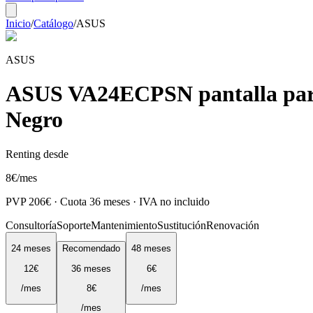
Inicio
/
Catálogo
/
ASUS
ASUS
ASUS VA24ECPSN pantalla para 
Negro
Renting desde
8
€
/mes
PVP
206
€ · Cuota
36
meses · IVA no incluido
Consultoría
Soporte
Mantenimiento
Sustitución
Renovación
24
meses
Recomendado
48
meses
12
€
36
meses
6
€
/mes
8
€
/mes
/mes