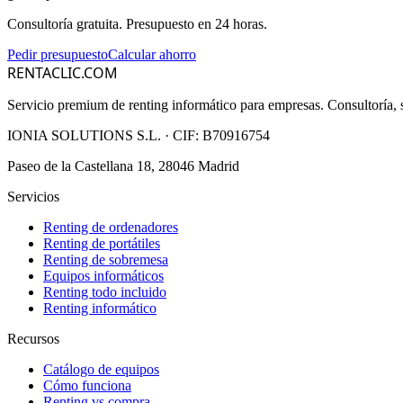
Consultoría gratuita. Presupuesto en 24 horas.
Pedir presupuesto
Calcular ahorro
RENTACLIC.COM
Servicio premium de renting informático para empresas. Consultoría, s
IONIA SOLUTIONS S.L.
· CIF:
B70916754
Paseo de la Castellana 18, 28046 Madrid
Servicios
Renting de ordenadores
Renting de portátiles
Renting de sobremesa
Equipos informáticos
Renting todo incluido
Renting informático
Recursos
Catálogo de equipos
Cómo funciona
Renting vs compra