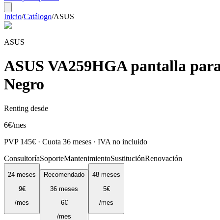
Inicio
/
Catálogo
/
ASUS
ASUS
ASUS VA259HGA pantalla para P
Negro
Renting desde
6
€
/mes
PVP
145
€ · Cuota
36
meses · IVA no incluido
Consultoría
Soporte
Mantenimiento
Sustitución
Renovación
24
meses
Recomendado
48
meses
9
€
36
meses
5
€
/mes
6
€
/mes
/mes