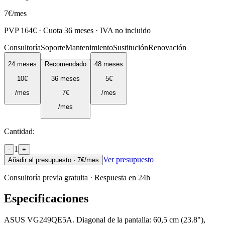
7
€
/mes
PVP
164
€ · Cuota
36
meses · IVA no incluido
Consultoría
Soporte
Mantenimiento
Sustitución
Renovación
24
meses
Recomendado
48
meses
10
€
36
meses
5
€
/mes
7
€
/mes
/mes
Cantidad:
1
-
+
Ver presupuesto
Añadir al presupuesto ·
7
€/mes
Consultoría previa gratuita · Respuesta en 24h
Especificaciones
ASUS VG249QE5A. Diagonal de la pantalla: 60,5 cm (23.8"),