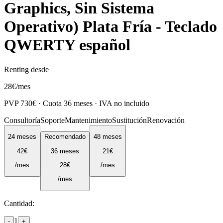
Graphics, Sin Sistema
Operativo) Plata Fría - Teclado
QWERTY español
Renting desde
28
€
/mes
PVP
730
€ · Cuota
36
meses · IVA no incluido
Consultoría
Soporte
Mantenimiento
Sustitución
Renovación
24
meses
Recomendado
48
meses
42
€
36
meses
21
€
/mes
28
€
/mes
/mes
Cantidad:
1
-
+