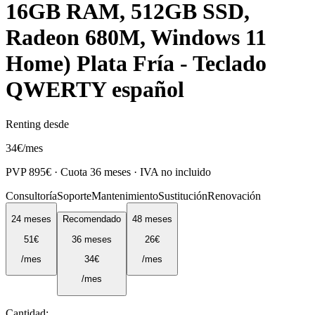
16GB RAM, 512GB SSD,
Radeon 680M, Windows 11
Home) Plata Fría - Teclado
QWERTY español
Renting desde
34
€
/mes
PVP
895
€ · Cuota
36
meses · IVA no incluido
Consultoría
Soporte
Mantenimiento
Sustitución
Renovación
24
meses
Recomendado
48
meses
51
€
36
meses
26
€
/mes
34
€
/mes
/mes
Cantidad: