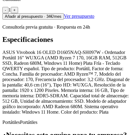
1
-
+
Ver presupuesto
Añadir al presupuesto ·
34
€/mes
Consultoría previa gratuita · Respuesta en 24h
Especificaciones
ASUS Vivobook 16 OLED D1605NAQ-SH097W - Ordenador
Portátil 16" WUXGA (AMD Ryzen 7 170, 16GB RAM, 512GB
SSD, Radeon 680M, Windows 11 Home) Plata Fría - Teclado
QWERTY español. Tipo de producto: Portátil, Factor de forma:
Concha. Familia de procesador: AMD Ryzen™ 7, Modelo del
procesador: 170, Frecuencia del procesador: 3,2 GHz. Diagonal de
la pantalla: 40,6 cm (16"), Tipo HD: WUXGA, Resolución de la
pantalla: 1920 x 1200 Pixeles. Memoria interna: 16 GB, Tipo de
memoria interna: DDR5-SDRAM. Capacidad total de almacenaje:
512 GB, Unidad de almacenamiento: SSD. Modelo de adaptador
gráfico incorporado: AMD Radeon 680M. Sistema operativo
instalado: Windows 11 Home. Color del producto: Plata
Portátiles
Portátiles