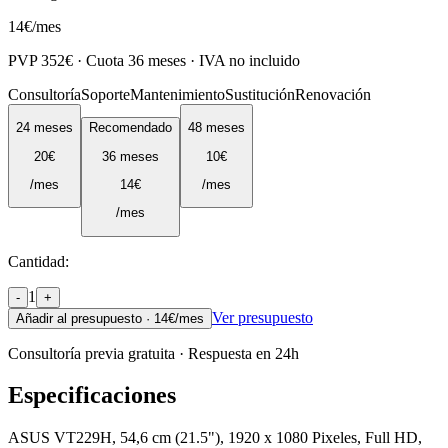
14
€
/mes
PVP
352
€ · Cuota
36
meses · IVA no incluido
Consultoría
Soporte
Mantenimiento
Sustitución
Renovación
24
meses
Recomendado
48
meses
20
€
36
meses
10
€
/mes
14
€
/mes
/mes
Cantidad:
1
-
+
Ver presupuesto
Añadir al presupuesto ·
14
€/mes
Consultoría previa gratuita · Respuesta en 24h
Especificaciones
ASUS VT229H, 54,6 cm (21.5"), 1920 x 1080 Pixeles, Full HD,