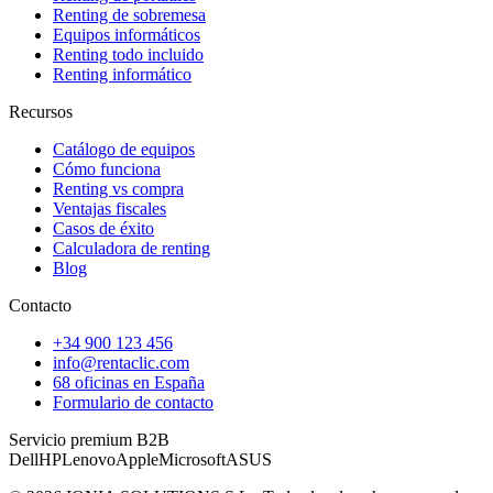
Renting de sobremesa
Equipos informáticos
Renting todo incluido
Renting informático
Recursos
Catálogo de equipos
Cómo funciona
Renting vs compra
Ventajas fiscales
Casos de éxito
Calculadora de renting
Blog
Contacto
+34 900 123 456
info@rentaclic.com
68 oficinas en España
Formulario de contacto
Servicio premium B2B
Dell
HP
Lenovo
Apple
Microsoft
ASUS