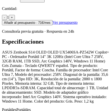
Cantidad:
1
-
+
Ver presupuesto
Añadir al presupuesto ·
71
€/mes
Consultoría previa gratuita · Respuesta en 24h
Especificaciones
ASUS Zenbook S14 OLED OLED UX5406SA-PZ542W Copilot+
PC - Ordenador Portátil 14" 3K 120Hz (Intel Core Ultra 7 258V,
32GB RAM, 1TB SSD, Arc Graphics 140V, Windows 11 Home)
Gris Zumaia - Teclado QWERTY español. Tipo de producto:
Portátil, Factor de forma: Concha. Familia de procesador: Intel Core
Ultra 7, Modelo del procesador: 258V. Diagonal de la pantalla: 35,6
cm (14"), Tipo HD: 3K, Resolución de la pantalla: 2880 x 1800
Pixeles. Memoria interna: 32 GB, Tipo de memoria interna:
LPDDR5x-SDRAM. Capacidad total de almacenaje: 1 TB, Unidad
de almacenamiento: SSD. Modelo de adaptador gráfico
incorporado: Intel Arc Graphics 140V. Sistema operativo instalado:
Windows 11 Home. Color del producto: Gris. Peso: 1,2 kg
Portátiles
Portátiles