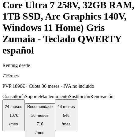
Core Ultra 7 258V, 32GB RAM,
1TB SSD, Arc Graphics 140V,
Windows 11 Home) Gris
Zumaia - Teclado QWERTY
español
Renting desde
71
€
/mes
PVP
1890
€ · Cuota
36
meses · IVA no incluido
Consultoría
Soporte
Mantenimiento
Sustitución
Renovación
24
meses
Recomendado
48
meses
107
€
36
meses
54
€
/mes
71
€
/mes
/mes