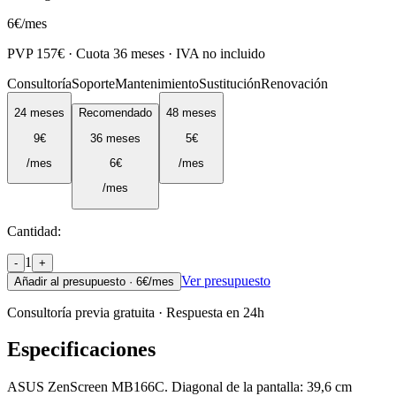
6
€
/mes
PVP
157
€ · Cuota
36
meses · IVA no incluido
Consultoría
Soporte
Mantenimiento
Sustitución
Renovación
24
meses
Recomendado
48
meses
9
€
36
meses
5
€
/mes
6
€
/mes
/mes
Cantidad:
1
-
+
Ver presupuesto
Añadir al presupuesto ·
6
€/mes
Consultoría previa gratuita · Respuesta en 24h
Especificaciones
ASUS ZenScreen MB166C. Diagonal de la pantalla: 39,6 cm