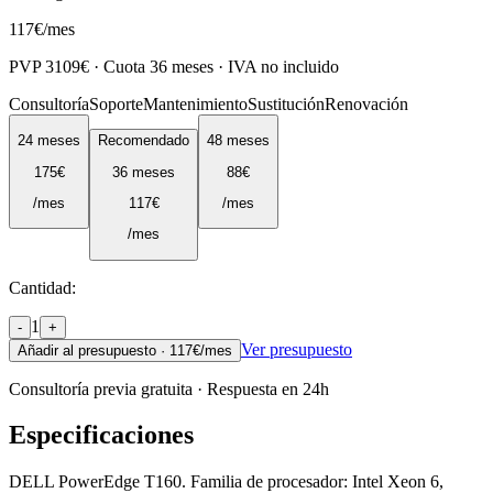
117
€
/mes
PVP
3109
€ · Cuota
36
meses · IVA no incluido
Consultoría
Soporte
Mantenimiento
Sustitución
Renovación
24
meses
Recomendado
48
meses
175
€
36
meses
88
€
/mes
117
€
/mes
/mes
Cantidad:
1
-
+
Ver presupuesto
Añadir al presupuesto ·
117
€/mes
Consultoría previa gratuita · Respuesta en 24h
Especificaciones
DELL PowerEdge T160. Familia de procesador: Intel Xeon 6,