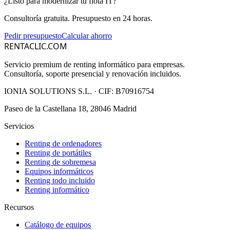
¿Listo para modernizar tu flota IT?
Consultoría gratuita. Presupuesto en 24 horas.
Pedir presupuesto
Calcular ahorro
RENTACLIC.COM
Servicio premium de renting informático para empresas.
Consultoría, soporte presencial y renovación incluidos.
IONIA SOLUTIONS S.L.
· CIF:
B70916754
Paseo de la Castellana 18, 28046 Madrid
Servicios
Renting de ordenadores
Renting de portátiles
Renting de sobremesa
Equipos informáticos
Renting todo incluido
Renting informático
Recursos
Catálogo de equipos