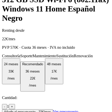
Windows 11 Home Español
Negro
Renting desde
22
€
/mes
PVP
570
€ · Cuota
36
meses · IVA no incluido
Consultoría
Soporte
Mantenimiento
Sustitución
Renovación
24
meses
Recomendado
48
meses
33
€
36
meses
17
€
/mes
22
€
/mes
/mes
Cantidad:
1
-
+
Ver presupuesto
Añadir al presupuesto ·
22
€/mes