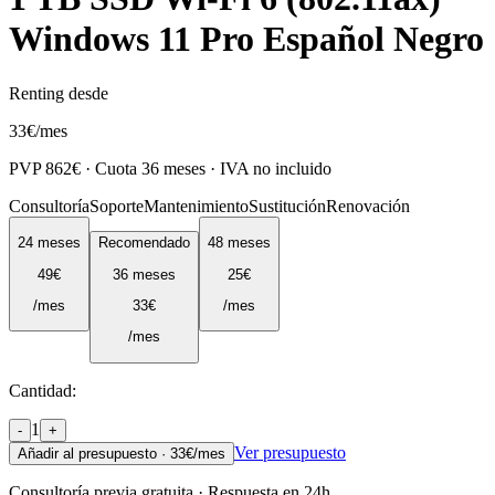
Windows 11 Pro Español Negro
Renting desde
33
€
/mes
PVP
862
€ · Cuota
36
meses · IVA no incluido
Consultoría
Soporte
Mantenimiento
Sustitución
Renovación
24
meses
Recomendado
48
meses
49
€
36
meses
25
€
/mes
33
€
/mes
/mes
Cantidad:
1
-
+
Ver presupuesto
Añadir al presupuesto ·
33
€/mes
Consultoría previa gratuita · Respuesta en 24h