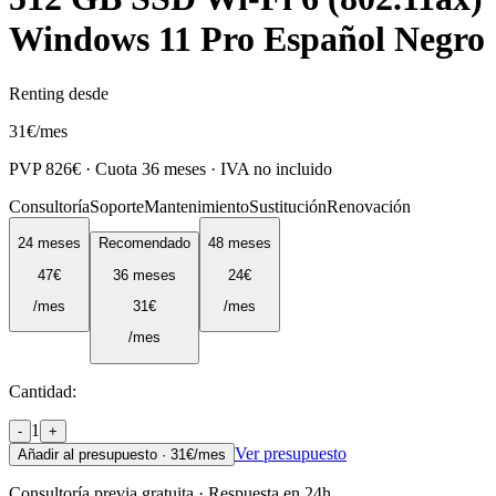
Windows 11 Pro Español Negro
Renting desde
31
€
/mes
PVP
826
€ · Cuota
36
meses · IVA no incluido
Consultoría
Soporte
Mantenimiento
Sustitución
Renovación
24
meses
Recomendado
48
meses
47
€
36
meses
24
€
/mes
31
€
/mes
/mes
Cantidad:
1
-
+
Ver presupuesto
Añadir al presupuesto ·
31
€/mes
Consultoría previa gratuita · Respuesta en 24h