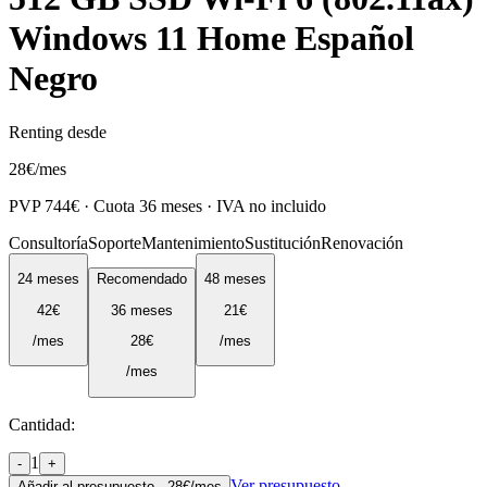
Windows 11 Home Español
Negro
Renting desde
28
€
/mes
PVP
744
€ · Cuota
36
meses · IVA no incluido
Consultoría
Soporte
Mantenimiento
Sustitución
Renovación
24
meses
Recomendado
48
meses
42
€
36
meses
21
€
/mes
28
€
/mes
/mes
Cantidad:
1
-
+
Ver presupuesto
Añadir al presupuesto ·
28
€/mes