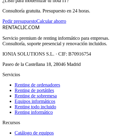
¿Listo para modernizar tu flota IT?
Consultoría gratuita. Presupuesto en 24 horas.
Pedir presupuesto
Calcular ahorro
RENTACLIC.COM
Servicio premium de renting informático para empresas.
Consultoría, soporte presencial y renovación incluidos.
IONIA SOLUTIONS S.L.
· CIF:
B70916754
Paseo de la Castellana 18, 28046 Madrid
Servicios
Renting de ordenadores
Renting de portátiles
Renting de sobremesa
Equipos informáticos
Renting todo incluido
Renting informático
Recursos
Catálogo de equipos