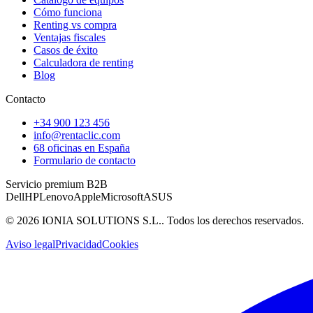
Cómo funciona
Renting vs compra
Ventajas fiscales
Casos de éxito
Calculadora de renting
Blog
Contacto
+34 900 123 456
info@rentaclic.com
68 oficinas en España
Formulario de contacto
Servicio premium B2B
Dell
HP
Lenovo
Apple
Microsoft
ASUS
©
2026
IONIA SOLUTIONS S.L.
. Todos los derechos reservados.
Aviso legal
Privacidad
Cookies