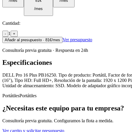
/mes
81
€
/mes
/mes
Cantidad:
1
-
+
Ver presupuesto
Añadir al presupuesto ·
81
€/mes
Consultoría previa gratuita · Respuesta en 24h
Especificaciones
DELL Pro 16 Plus PB16250. Tipo de producto: Portátil, Factor de for
(16"), Tipo HD: Full HD+, Resolución de la pantalla: 1920 x 1200
Unidad de almacenamiento: SSD. Modelo de adaptador gráfico incorpo
Portátiles
Portátiles
¿Necesitas este equipo para tu empresa?
Consultoría previa gratuita. Configuramos la flota a medida.
Ver carrito y solicitar presupuesto