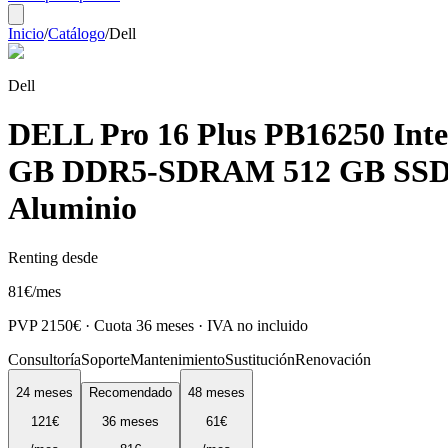
Inicio
/
Catálogo
/
Dell
Dell
DELL Pro 16 Plus PB16250 Intel
GB DDR5-SDRAM 512 GB SSD Wi
Aluminio
Renting desde
81
€
/mes
PVP
2150
€ · Cuota
36
meses · IVA no incluido
Consultoría
Soporte
Mantenimiento
Sustitución
Renovación
24
meses
Recomendado
48
meses
121
€
36
meses
61
€