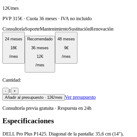
12
€
/mes
PVP
315
€ · Cuota
36
meses · IVA no incluido
Consultoría
Soporte
Mantenimiento
Sustitución
Renovación
24
meses
Recomendado
48
meses
18
€
36
meses
9
€
/mes
12
€
/mes
/mes
Cantidad:
1
-
+
Ver presupuesto
Añadir al presupuesto ·
12
€/mes
Consultoría previa gratuita · Respuesta en 24h
Especificaciones
DELL Pro Plus P1425. Diagonal de la pantalla: 35,6 cm (14"),