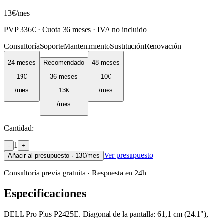
13
€
/mes
PVP
336
€ · Cuota
36
meses · IVA no incluido
Consultoría
Soporte
Mantenimiento
Sustitución
Renovación
24
meses
Recomendado
48
meses
19
€
36
meses
10
€
/mes
13
€
/mes
/mes
Cantidad:
1
-
+
Ver presupuesto
Añadir al presupuesto ·
13
€/mes
Consultoría previa gratuita · Respuesta en 24h
Especificaciones
DELL Pro Plus P2425E. Diagonal de la pantalla: 61,1 cm (24.1"),