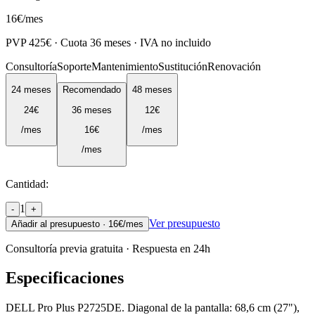
16
€
/mes
PVP
425
€ · Cuota
36
meses · IVA no incluido
Consultoría
Soporte
Mantenimiento
Sustitución
Renovación
24
meses
Recomendado
48
meses
24
€
36
meses
12
€
/mes
16
€
/mes
/mes
Cantidad:
1
-
+
Ver presupuesto
Añadir al presupuesto ·
16
€/mes
Consultoría previa gratuita · Respuesta en 24h
Especificaciones
DELL Pro Plus P2725DE. Diagonal de la pantalla: 68,6 cm (27"),