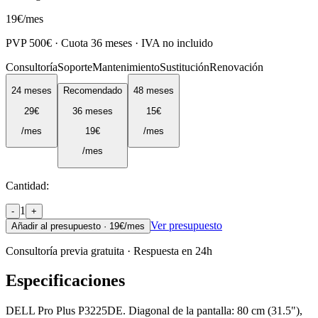
19
€
/mes
PVP
500
€ · Cuota
36
meses · IVA no incluido
Consultoría
Soporte
Mantenimiento
Sustitución
Renovación
24
meses
Recomendado
48
meses
29
€
36
meses
15
€
/mes
19
€
/mes
/mes
Cantidad:
1
-
+
Ver presupuesto
Añadir al presupuesto ·
19
€/mes
Consultoría previa gratuita · Respuesta en 24h
Especificaciones
DELL Pro Plus P3225DE. Diagonal de la pantalla: 80 cm (31.5"),