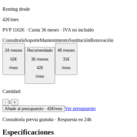
Renting desde
42
€
/mes
PVP
1102
€ · Cuota
36
meses · IVA no incluido
Consultoría
Soporte
Mantenimiento
Sustitución
Renovación
24
meses
Recomendado
48
meses
62
€
36
meses
31
€
/mes
42
€
/mes
/mes
Cantidad:
1
-
+
Ver presupuesto
Añadir al presupuesto ·
42
€/mes
Consultoría previa gratuita · Respuesta en 24h
Especificaciones