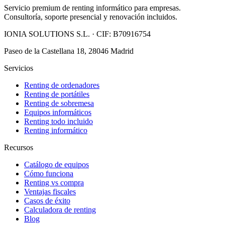
Servicio premium de renting informático para empresas.
Consultoría, soporte presencial y renovación incluidos.
IONIA SOLUTIONS S.L.
· CIF:
B70916754
Paseo de la Castellana 18, 28046 Madrid
Servicios
Renting de ordenadores
Renting de portátiles
Renting de sobremesa
Equipos informáticos
Renting todo incluido
Renting informático
Recursos
Catálogo de equipos
Cómo funciona
Renting vs compra
Ventajas fiscales
Casos de éxito
Calculadora de renting
Blog