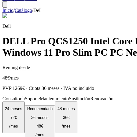
Inicio
/
Catálogo
/
Dell
Dell
DELL Pro QCS1250 Intel Core
Windows 11 Pro Slim PC PC Ne
Renting desde
48
€
/mes
PVP
1269
€ · Cuota
36
meses · IVA no incluido
Consultoría
Soporte
Mantenimiento
Sustitución
Renovación
24
meses
Recomendado
48
meses
72
€
36
meses
36
€
/mes
48
€
/mes
/mes