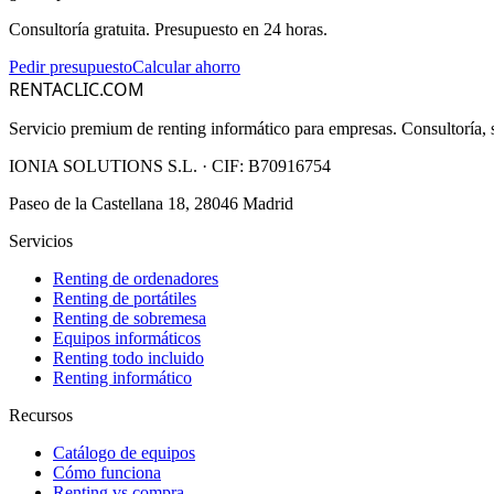
Consultoría gratuita. Presupuesto en 24 horas.
Pedir presupuesto
Calcular ahorro
RENTACLIC.COM
Servicio premium de renting informático para empresas. Consultoría, s
IONIA SOLUTIONS S.L.
· CIF:
B70916754
Paseo de la Castellana 18, 28046 Madrid
Servicios
Renting de ordenadores
Renting de portátiles
Renting de sobremesa
Equipos informáticos
Renting todo incluido
Renting informático
Recursos
Catálogo de equipos
Cómo funciona
Renting vs compra