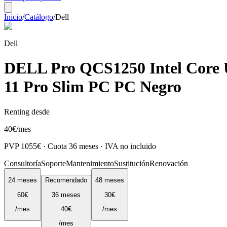
Inicio
/
Catálogo
/
Dell
Dell
DELL Pro QCS1250 Intel Core
11 Pro Slim PC PC Negro
Renting desde
40
€
/mes
PVP
1055
€ · Cuota
36
meses · IVA no incluido
Consultoría
Soporte
Mantenimiento
Sustitución
Renovación
24
meses
Recomendado
48
meses
60
€
36
meses
30
€
/mes
40
€
/mes
/mes