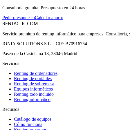
Consultoría gratuita. Presupuesto en 24 horas.
Pedir presupuesto
Calcular ahorro
RENTACLIC.COM
Servicio premium de renting informático para empresas. Consultoría, s
IONIA SOLUTIONS S.L.
· CIF:
B70916754
Paseo de la Castellana 18, 28046 Madrid
Servicios
Renting de ordenadores
Renting de portátiles
Renting de sobremesa
Equipos informáticos
Renting todo incluido
Renting informático
Recursos
Catálogo de equipos
Cómo funciona
Renting vs compra