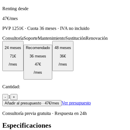
Renting desde
47
€
/mes
PVP
1251
€ · Cuota
36
meses · IVA no incluido
Consultoría
Soporte
Mantenimiento
Sustitución
Renovación
24
meses
Recomendado
48
meses
71
€
36
meses
36
€
/mes
47
€
/mes
/mes
Cantidad:
1
-
+
Ver presupuesto
Añadir al presupuesto ·
47
€/mes
Consultoría previa gratuita · Respuesta en 24h
Especificaciones