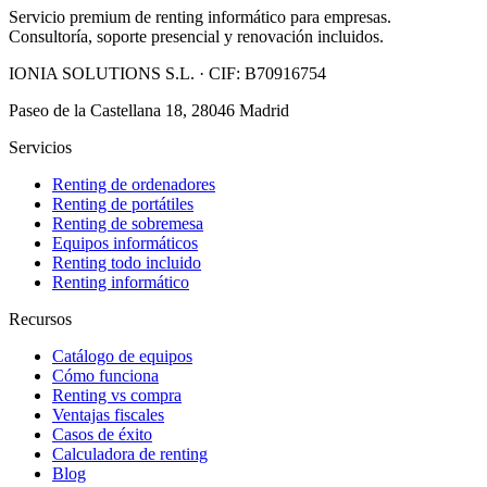
Servicio premium de renting informático para empresas.
Consultoría, soporte presencial y renovación incluidos.
IONIA SOLUTIONS S.L.
· CIF:
B70916754
Paseo de la Castellana 18, 28046 Madrid
Servicios
Renting de ordenadores
Renting de portátiles
Renting de sobremesa
Equipos informáticos
Renting todo incluido
Renting informático
Recursos
Catálogo de equipos
Cómo funciona
Renting vs compra
Ventajas fiscales
Casos de éxito
Calculadora de renting
Blog