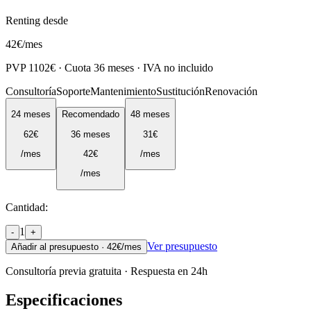
Renting desde
42
€
/mes
PVP
1102
€ · Cuota
36
meses · IVA no incluido
Consultoría
Soporte
Mantenimiento
Sustitución
Renovación
24
meses
Recomendado
48
meses
62
€
36
meses
31
€
/mes
42
€
/mes
/mes
Cantidad:
1
-
+
Ver presupuesto
Añadir al presupuesto ·
42
€/mes
Consultoría previa gratuita · Respuesta en 24h
Especificaciones