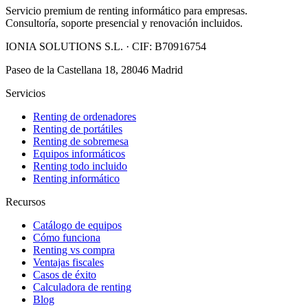
Servicio premium de renting informático para empresas.
Consultoría, soporte presencial y renovación incluidos.
IONIA SOLUTIONS S.L.
· CIF:
B70916754
Paseo de la Castellana 18, 28046 Madrid
Servicios
Renting de ordenadores
Renting de portátiles
Renting de sobremesa
Equipos informáticos
Renting todo incluido
Renting informático
Recursos
Catálogo de equipos
Cómo funciona
Renting vs compra
Ventajas fiscales
Casos de éxito
Calculadora de renting
Blog