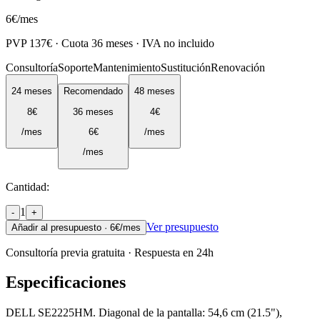
6
€
/mes
PVP
137
€ · Cuota
36
meses · IVA no incluido
Consultoría
Soporte
Mantenimiento
Sustitución
Renovación
24
meses
Recomendado
48
meses
8
€
36
meses
4
€
/mes
6
€
/mes
/mes
Cantidad:
1
-
+
Ver presupuesto
Añadir al presupuesto ·
6
€/mes
Consultoría previa gratuita · Respuesta en 24h
Especificaciones
DELL SE2225HM. Diagonal de la pantalla: 54,6 cm (21.5"),