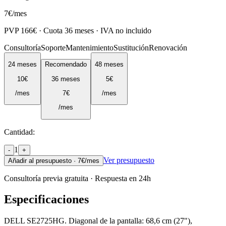
7
€
/mes
PVP
166
€ · Cuota
36
meses · IVA no incluido
Consultoría
Soporte
Mantenimiento
Sustitución
Renovación
24
meses
Recomendado
48
meses
10
€
36
meses
5
€
/mes
7
€
/mes
/mes
Cantidad:
1
-
+
Ver presupuesto
Añadir al presupuesto ·
7
€/mes
Consultoría previa gratuita · Respuesta en 24h
Especificaciones
DELL SE2725HG. Diagonal de la pantalla: 68,6 cm (27"),