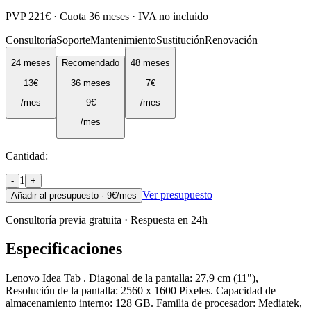
PVP
221
€ · Cuota
36
meses · IVA no incluido
Consultoría
Soporte
Mantenimiento
Sustitución
Renovación
24
meses
Recomendado
48
meses
13
€
36
meses
7
€
/mes
9
€
/mes
/mes
Cantidad:
1
-
+
Ver presupuesto
Añadir al presupuesto ·
9
€/mes
Consultoría previa gratuita · Respuesta en 24h
Especificaciones
Lenovo Idea Tab . Diagonal de la pantalla: 27,9 cm (11"),
Resolución de la pantalla: 2560 x 1600 Pixeles. Capacidad de
almacenamiento interno: 128 GB. Familia de procesador: Mediatek,