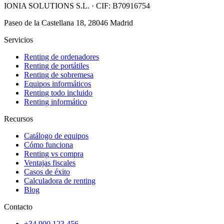
IONIA SOLUTIONS S.L.
· CIF:
B70916754
Paseo de la Castellana 18, 28046 Madrid
Servicios
Renting de ordenadores
Renting de portátiles
Renting de sobremesa
Equipos informáticos
Renting todo incluido
Renting informático
Recursos
Catálogo de equipos
Cómo funciona
Renting vs compra
Ventajas fiscales
Casos de éxito
Calculadora de renting
Blog
Contacto
+34 900 123 456