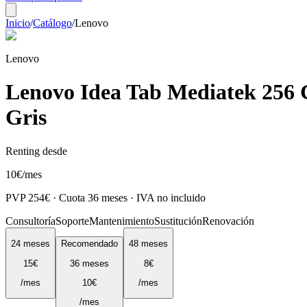
Inicio
/
Catálogo
/
Lenovo
Lenovo
Lenovo Idea Tab Mediatek 256 G
Gris
Renting desde
10
€
/mes
PVP
254
€ · Cuota
36
meses · IVA no incluido
Consultoría
Soporte
Mantenimiento
Sustitución
Renovación
24
meses
Recomendado
48
meses
15
€
36
meses
8
€
/mes
10
€
/mes
/mes