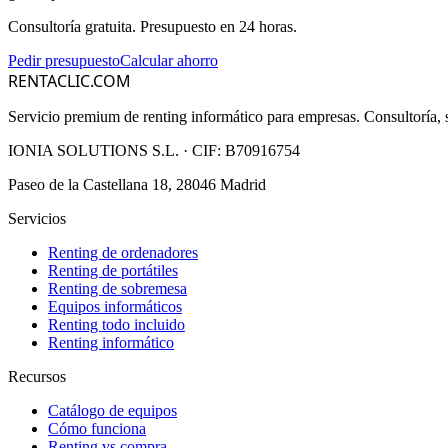
Consultoría gratuita. Presupuesto en 24 horas.
Pedir presupuesto
Calcular ahorro
RENTACLIC.COM
Servicio premium de renting informático para empresas. Consultoría, s
IONIA SOLUTIONS S.L.
· CIF:
B70916754
Paseo de la Castellana 18, 28046 Madrid
Servicios
Renting de ordenadores
Renting de portátiles
Renting de sobremesa
Equipos informáticos
Renting todo incluido
Renting informático
Recursos
Catálogo de equipos
Cómo funciona
Renting vs compra