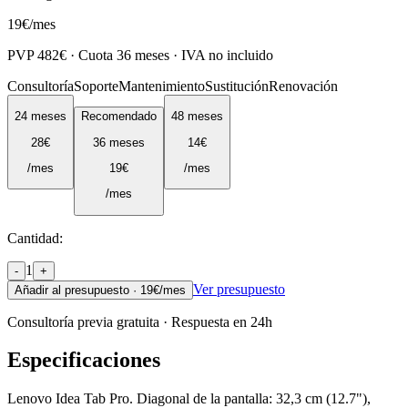
19
€
/mes
PVP
482
€ · Cuota
36
meses · IVA no incluido
Consultoría
Soporte
Mantenimiento
Sustitución
Renovación
24
meses
Recomendado
48
meses
28
€
36
meses
14
€
/mes
19
€
/mes
/mes
Cantidad:
1
-
+
Ver presupuesto
Añadir al presupuesto ·
19
€/mes
Consultoría previa gratuita · Respuesta en 24h
Especificaciones
Lenovo Idea Tab Pro. Diagonal de la pantalla: 32,3 cm (12.7"),