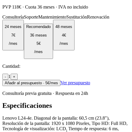
PVP
118
€ · Cuota
36
meses · IVA no incluido
Consultoría
Soporte
Mantenimiento
Sustitución
Renovación
24
meses
Recomendado
48
meses
7
€
36
meses
4
€
/mes
5
€
/mes
/mes
Cantidad:
1
-
+
Ver presupuesto
Añadir al presupuesto ·
5
€/mes
Consultoría previa gratuita · Respuesta en 24h
Especificaciones
Lenovo L24-4e. Diagonal de la pantalla: 60,5 cm (23.8"),
Resolución de la pantalla: 1920 x 1080 Pixeles, Tipo HD: Full HD,
Tecnología de visualización: LCD, Tiempo de respuesta: 6 ms,