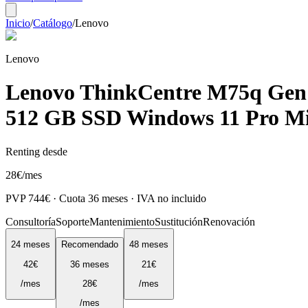
Inicio
/
Catálogo
/
Lenovo
Lenovo
Lenovo ThinkCentre M75q G
512 GB SSD Windows 11 Pro M
Renting desde
28
€
/mes
PVP
744
€ · Cuota
36
meses · IVA no incluido
Consultoría
Soporte
Mantenimiento
Sustitución
Renovación
24
meses
Recomendado
48
meses
42
€
36
meses
21
€
/mes
28
€
/mes
/mes