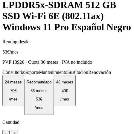
LPDDR5x-SDRAM 512 GB
SSD Wi-Fi 6E (802.11ax)
Windows 11 Pro Español Negro
Renting desde
53
€
/mes
PVP
1392
€ · Cuota
36
meses · IVA no incluido
Consultoría
Soporte
Mantenimiento
Sustitución
Renovación
24
meses
Recomendado
48
meses
79
€
36
meses
40
€
/mes
53
€
/mes
/mes
Cantidad:
1
-
+