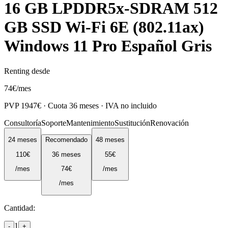
16 GB LPDDR5x-SDRAM 512
GB SSD Wi-Fi 6E (802.11ax)
Windows 11 Pro Español Gris
Renting desde
74
€
/mes
PVP
1947
€ · Cuota
36
meses · IVA no incluido
Consultoría
Soporte
Mantenimiento
Sustitución
Renovación
24
meses
Recomendado
48
meses
110
€
36
meses
55
€
/mes
74
€
/mes
/mes
Cantidad:
1
-
+