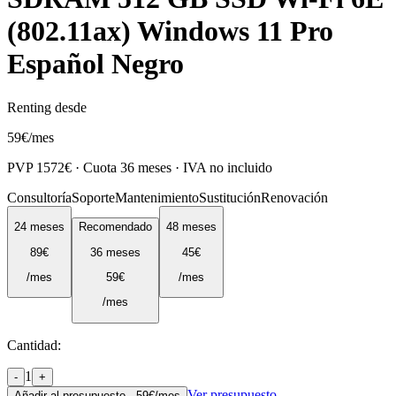
(802.11ax) Windows 11 Pro
Español Negro
Renting desde
59
€
/mes
PVP
1572
€ · Cuota
36
meses · IVA no incluido
Consultoría
Soporte
Mantenimiento
Sustitución
Renovación
24
meses
Recomendado
48
meses
89
€
36
meses
45
€
/mes
59
€
/mes
/mes
Cantidad:
1
-
+
Ver presupuesto
Añadir al presupuesto ·
59
€/mes