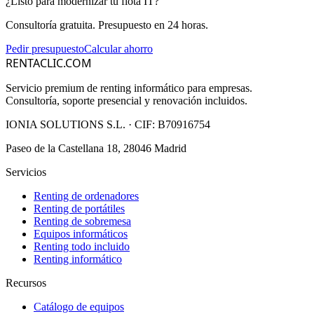
¿Listo para modernizar tu flota IT?
Consultoría gratuita. Presupuesto en 24 horas.
Pedir presupuesto
Calcular ahorro
RENTACLIC.COM
Servicio premium de renting informático para empresas.
Consultoría, soporte presencial y renovación incluidos.
IONIA SOLUTIONS S.L.
· CIF:
B70916754
Paseo de la Castellana 18, 28046 Madrid
Servicios
Renting de ordenadores
Renting de portátiles
Renting de sobremesa
Equipos informáticos
Renting todo incluido
Renting informático
Recursos
Catálogo de equipos