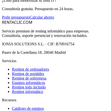
¿Listo para modernizar tu flota IT?
Consultoría gratuita. Presupuesto en 24 horas.
Pedir presupuesto
Calcular ahorro
RENTACLIC.COM
Servicio premium de renting informático para empresas.
Consultoría, soporte presencial y renovación incluidos.
IONIA SOLUTIONS S.L.
· CIF:
B70916754
Paseo de la Castellana 18, 28046 Madrid
Servicios
Renting de ordenadores
Renting de portátiles
Renting de sobremesa
Equipos informáticos
Renting todo incluido
Renting informático
Recursos
Catálogo de equipos