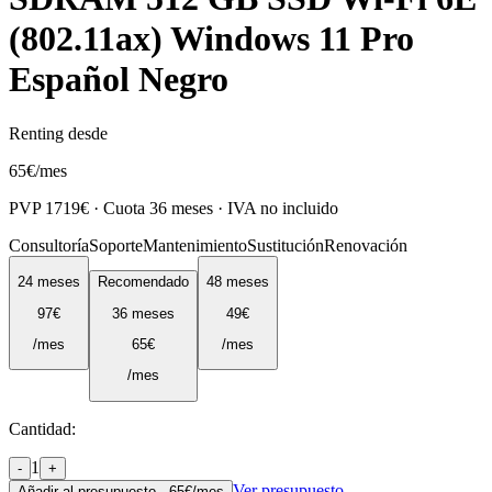
(802.11ax) Windows 11 Pro
Español Negro
Renting desde
65
€
/mes
PVP
1719
€ · Cuota
36
meses · IVA no incluido
Consultoría
Soporte
Mantenimiento
Sustitución
Renovación
24
meses
Recomendado
48
meses
97
€
36
meses
49
€
/mes
65
€
/mes
/mes
Cantidad:
1
-
+
Ver presupuesto
Añadir al presupuesto ·
65
€/mes