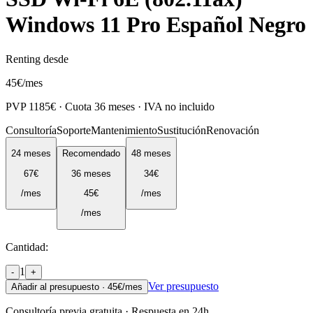
Windows 11 Pro Español Negro
Renting desde
45
€
/mes
PVP
1185
€ · Cuota
36
meses · IVA no incluido
Consultoría
Soporte
Mantenimiento
Sustitución
Renovación
24
meses
Recomendado
48
meses
67
€
36
meses
34
€
/mes
45
€
/mes
/mes
Cantidad:
1
-
+
Ver presupuesto
Añadir al presupuesto ·
45
€/mes
Consultoría previa gratuita · Respuesta en 24h