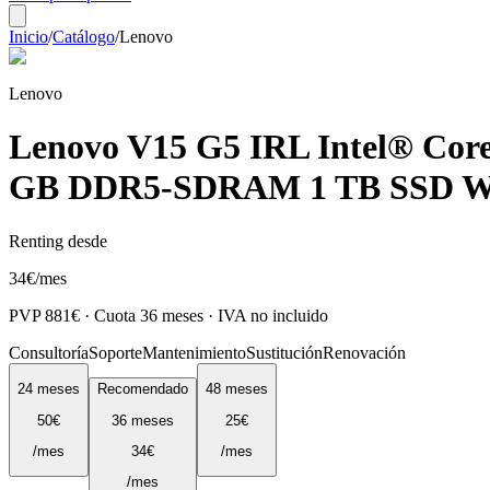
Inicio
/
Catálogo
/
Lenovo
Lenovo
Lenovo V15 G5 IRL Intel® Core™
GB DDR5-SDRAM 1 TB SSD Wi-F
Renting desde
34
€
/mes
PVP
881
€ · Cuota
36
meses · IVA no incluido
Consultoría
Soporte
Mantenimiento
Sustitución
Renovación
24
meses
Recomendado
48
meses
50
€
36
meses
25
€
/mes
34
€
/mes
/mes