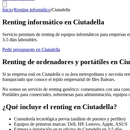
Inicio
/
Renting informático
/
Ciutadella
Renting informático en
Ciutadella
Servicio premium de renting de equipos informáticos para empresas e
3-5
días laborables.
Pedir presupuesto en
Ciutadella
Renting de ordenadores y portátiles en
Ciu
Si tu empresa está en
Ciutadella
o su área metropolitana y necesita ren
franquiciado que conoce el tejido empresarial de
Illes Balears
.
No somos un servicio de renting genérico: comenzamos con una consul
Portátiles para comerciales, sobremesas para administración, equipos
¿Qué incluye el renting en
Ciutadella
?
Consultoría tecnológica previa (análisis de puestos y perfiles)
Equipos de primeras marcas: Dell, HP, Lenovo, Apple, ASUS
Entrega e instalación en tu oficina de
Ciutadella
en
3-5
días