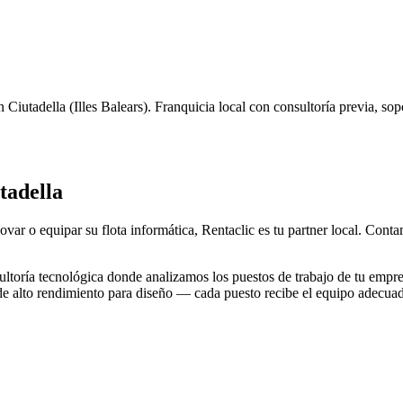
n
Ciutadella
(
Illes Balears
). Franquicia local con consultoría previa, so
tadella
ovar o equipar su flota informática, Rentaclic es tu partner local. Con
toría tecnológica donde analizamos los puestos de trabajo de tu empre
 de alto rendimiento para diseño — cada puesto recibe el equipo adecua