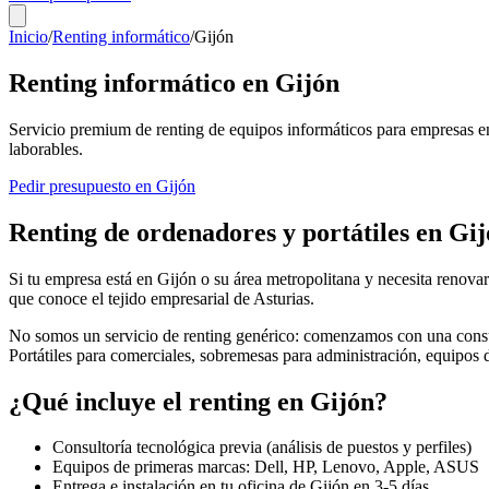
Inicio
/
Renting informático
/
Gijón
Renting informático en
Gijón
Servicio premium de renting de equipos informáticos para empresas e
laborables.
Pedir presupuesto en
Gijón
Renting de ordenadores y portátiles en
Gij
Si tu empresa está en
Gijón
o su área metropolitana y necesita renovar
que conoce el tejido empresarial de
Asturias
.
No somos un servicio de renting genérico: comenzamos con una consul
Portátiles para comerciales, sobremesas para administración, equipos
¿Qué incluye el renting en
Gijón
?
Consultoría tecnológica previa (análisis de puestos y perfiles)
Equipos de primeras marcas: Dell, HP, Lenovo, Apple, ASUS
Entrega e instalación en tu oficina de
Gijón
en
3-5
días