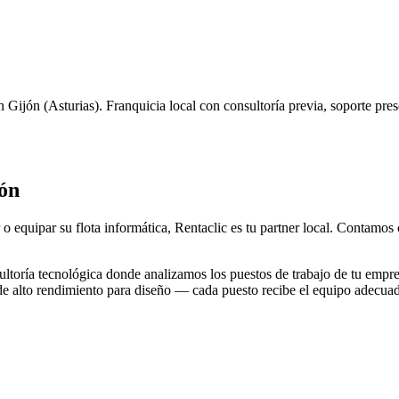
n
Gijón
(
Asturias
). Franquicia local con consultoría previa, soporte pre
ón
 o equipar su flota informática, Rentaclic es tu partner local. Contamos
toría tecnológica donde analizamos los puestos de trabajo de tu empre
 de alto rendimiento para diseño — cada puesto recibe el equipo adecua