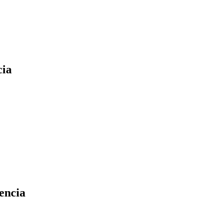
cia
encia