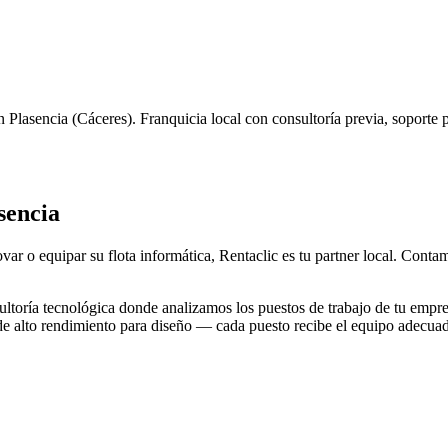
n
Plasencia
(
Cáceres
). Franquicia local con consultoría previa, soporte
sencia
var o equipar su flota informática, Rentaclic es tu partner local. Cont
toría tecnológica donde analizamos los puestos de trabajo de tu empre
 de alto rendimiento para diseño — cada puesto recibe el equipo adecua