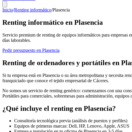
Inicio
/
Renting informático
/
Plasencia
Renting informático en
Plasencia
Servicio premium de renting de equipos informáticos para empresas e
días laborables.
Pedir presupuesto en
Plasencia
Renting de ordenadores y portátiles en
Pla
Si tu empresa está en
Plasencia
o su área metropolitana y necesita reno
franquiciado que conoce el tejido empresarial de
Cáceres
.
No somos un servicio de renting genérico: comenzamos con una consul
Portátiles para comerciales, sobremesas para administración, equipos
¿Qué incluye el renting en
Plasencia
?
Consultoría tecnológica previa (análisis de puestos y perfiles)
Equipos de primeras marcas: Dell, HP, Lenovo, Apple, ASUS
Entrega e instalación en tu oficina de
Plasencia
en
3-5
días