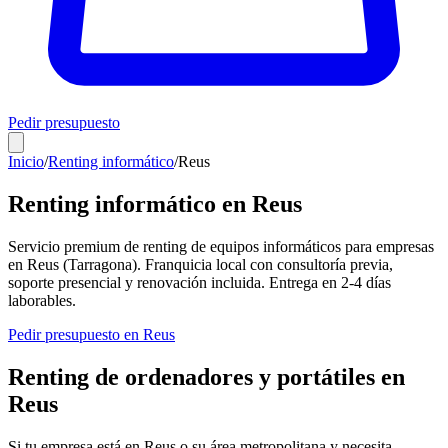
Pedir presupuesto
Inicio
/
Renting informático
/
Reus
Renting informático en
Reus
Servicio premium de renting de equipos informáticos para empresas
en
Reus
(
Tarragona
). Franquicia local con consultoría previa,
soporte presencial y renovación incluida. Entrega en
2-4
días
laborables.
Pedir presupuesto en
Reus
Renting de ordenadores y portátiles en
Reus
Si tu empresa está en
Reus
o su área metropolitana y necesita