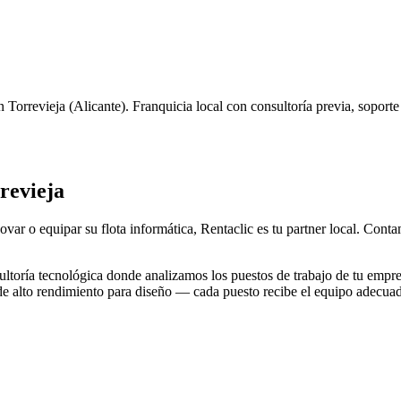
n
Torrevieja
(
Alicante
). Franquicia local con consultoría previa, soport
revieja
ovar o equipar su flota informática, Rentaclic es tu partner local. Con
toría tecnológica donde analizamos los puestos de trabajo de tu empre
 de alto rendimiento para diseño — cada puesto recibe el equipo adecua