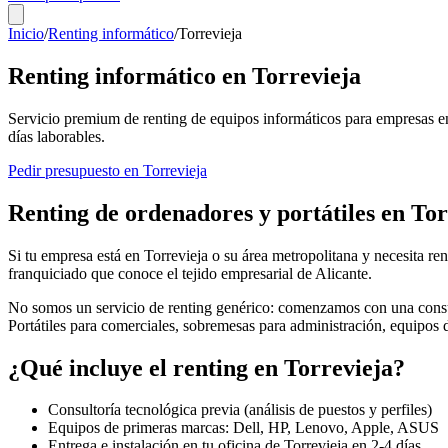
Inicio
/
Renting informático
/
Torrevieja
Renting informático en
Torrevieja
Servicio premium de renting de equipos informáticos para empresas e
días laborables.
Pedir presupuesto en
Torrevieja
Renting de ordenadores y portátiles en
Tor
Si tu empresa está en
Torrevieja
o su área metropolitana y necesita ren
franquiciado que conoce el tejido empresarial de
Alicante
.
No somos un servicio de renting genérico: comenzamos con una consul
Portátiles para comerciales, sobremesas para administración, equipos
¿Qué incluye el renting en
Torrevieja
?
Consultoría tecnológica previa (análisis de puestos y perfiles)
Equipos de primeras marcas: Dell, HP, Lenovo, Apple, ASUS
Entrega e instalación en tu oficina de
Torrevieja
en
2-4
días