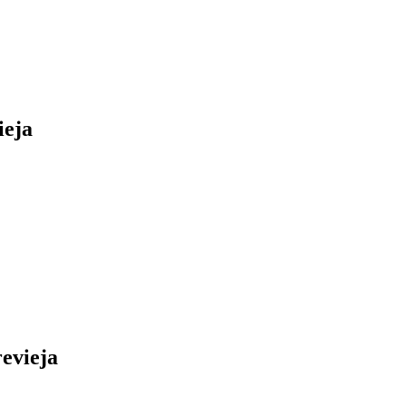
ieja
evieja