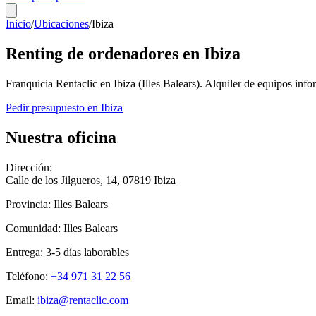
Inicio
/
Ubicaciones
/
Ibiza
Renting de ordenadores en
Ibiza
Franquicia Rentaclic en
Ibiza
(
Illes Balears
). Alquiler de equipos inf
Pedir presupuesto en
Ibiza
Nuestra oficina
Dirección:
Calle de los Jilgueros, 14
,
07819
Ibiza
Provincia:
Illes Balears
Comunidad:
Illes Balears
Entrega:
3-5
días laborables
Teléfono:
+34 971 31 22 56
Email:
ibiza@rentaclic.com