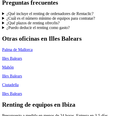
Preguntas frecuentes
¿Qué incluye el renting de ordenadores de Rentaclic?
¿Cuál es el número mínimo de equipos para contratar?
¿Qué plazos de renting ofrecéis?
¿Puedo deducir el renting como gasto?
Otras oficinas en
Illes Balears
Palma de Mallorca
Illes Balears
Mahón
Illes Balears
Ciutadella
Illes Balears
Renting de equipos en
Ibiza
Presupuesto a medida en menos de 24 horas. Entrega en
3-5
días.